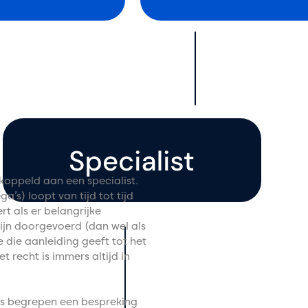
koppeld aan een specialist.
ga’s) loopt van tijd tot tijd
t als er belangrijke
zijn doorgevoerd (dan wel als
e die aanleiding geeft tot het
t recht is immers altijd in
ijs begrepen een bespreking