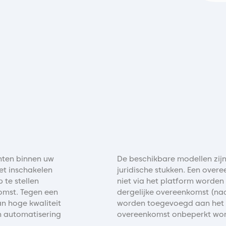
enten binnen uw
De beschikbare modellen zij
het inschakelen
juridische stukken. Een over
 te stellen
niet via het platform worden
tkomst. Tegen een
dergelijke overeenkomst (nad
an hoge kwaliteit
worden toegevoegd aan het 
 automatisering
overeenkomst onbeperkt wor