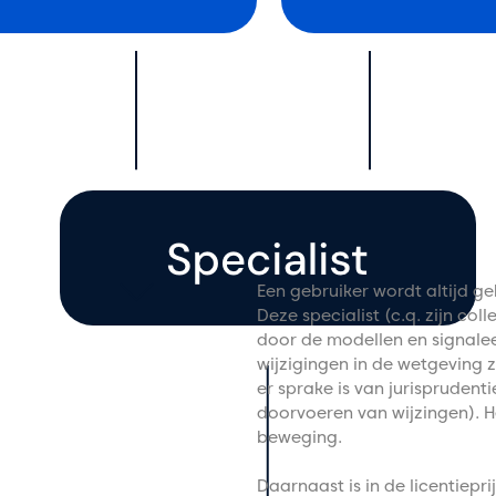
Een gebruiker wordt altijd ge
Deze specialist (c.q. zijn colle
door de modellen en signaleer
wijzigingen in de wetgeving 
er sprake is van jurisprudenti
doorvoeren van wijzingen). He
beweging.
Daarnaast is in de licentiepr