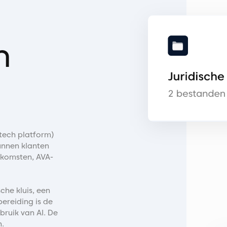
h
 tech platform)
unnen klanten
nkomsten, AVA-
che kluis, een
ereiding is de
bruik van AI. De
.